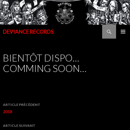
Recherche
DEVIANCE RECORDS
ALLER
MENU
AU
PRINCI
CONTENU
BIENTÔT DISPO…
PRINCIPAL
COMMING SOON…
Navigation
ARTICLE PRÉCÉDENT
de
2018
l’article
ARTICLE SUIVANT