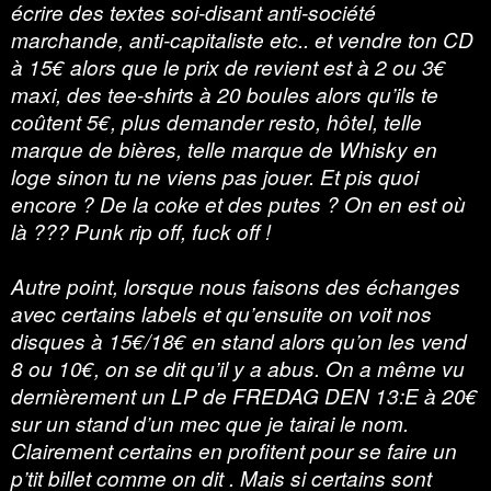
écrire des textes soi-disant anti-société
marchande, anti-capitaliste etc.. et vendre ton CD
à 15€ alors que le prix de revient est à 2 ou 3€
maxi, des tee-shirts à 20 boules alors qu’ils te
coûtent 5€, plus demander resto, hôtel, telle
marque de bières, telle marque de Whisky en
loge sinon tu ne viens pas jouer. Et pis quoi
encore ? De la coke et des putes ? On en est où
là ??? Punk rip off, fuck off !
Autre point, lorsque nous faisons des échanges
avec certains labels et qu’ensuite on voit nos
disques à 15€/18€ en stand alors qu’on les vend
8 ou 10€, on se dit qu’il y a abus. On a même vu
dernièrement un LP de FREDAG DEN 13:E à 20€
sur un stand d’un mec que je tairai le nom.
Clairement certains en profitent pour se faire un
p’tit billet comme on dit . Mais si certains sont