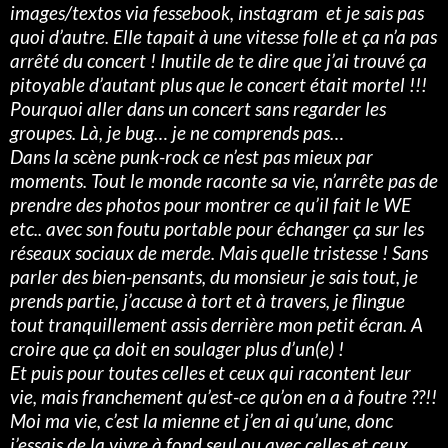
images/textos via fessebook, instagram et je sais pas
quoi d’autre. Elle tapait à une vitesse folle et ça n’a pas
arrêté du concert ! Inutile de te dire que j’ai trouvé ça
pitoyable d’autant plus que le concert était mortel !!!
Pourquoi aller dans un concert sans regarder les
groupes. Là, je bug… je ne comprends pas…
Dans la scène punk-rock ce n’est pas mieux par
moments. Tout le monde raconte sa vie, n’arrête pas de
prendre des photos pour montrer ce qu’il fait le WE
etc.. avec son foutu portable pour échanger ça sur les
réseaux sociaux de merde. Mais quelle tristesse ! Sans
parler des bien-pensants, du monsieur je sais tout, je
prends partie, j’accuse à tort et à travers, je flingue
tout tranquillement assis derrière mon petit écran.
A
croire que ça doit en soulager plus d’un(e) !
Et puis pour toutes celles et ceux qui racontent leur
vie, mais franchement qu’est-ce qu’on en a à foutre ??!!
Moi ma vie, c’est la mienne et j’en ai qu’une, donc
j’essais de la vivre à fond seul ou avec celles et ceux