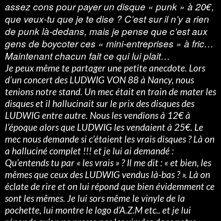
assez cons pour payer un disque « punk » à 20€,
que veux-tu que je te dise ? C’est sur il n’y a rien
de punk là-dedans, mais je pense que c’est aux
gens de boycoter ces « mini-entreprises » à fric…
Maintenant chacun fait ce qui lui plait…
Je peux même te partager une petite anecdote. Lors
d’un concert des LUDWIG VON 88 à Nancy, nous
tenions notre stand. Un mec était en train de mater les
disques et il hallucinait sur le prix des disques des
LUDWIG entre autre. Nous les vendions à 12€ à
l’époque alors que LUDWIG les vendaient à 25€. Le
mec nous demande si c’étaient les vrais disques ? Là on
a halluciné complet !!! et je lui ai demandé :
Qu’entends tu par « les vrais » ? Il me dit : « et bien, les
mêmes que ceux des LUDWIG vendus là-bas ? ». Là on
éclate de rire et on lui répond que bien évidemment ce
sont les mêmes. Je lui sors même le vinyle de la
pochette, lui montre le logo d’A.Z.M etc.. et je lui