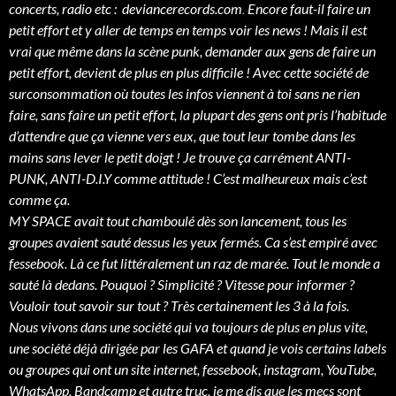
concerts, radio etc :
deviancerecords.com
.
Encore faut-il faire un
petit effort et y aller de temps en temps voir les news ! Mais il est
vrai que même dans la scène punk, demander aux gens de faire un
petit effort, devient de plus en plus difficile ! Avec cette société de
surconsommation où toutes les infos viennent à toi sans ne rien
faire, sans faire un petit effort, la plupart des gens ont pris l’habitude
d’attendre que ça vienne vers eux, que tout leur tombe dans les
mains sans lever le petit doigt ! Je trouve ça carrément ANTI-
PUNK, ANTI-D.I.Y comme attitude !
C’est malheureux mais c’est
comme ça.
MY SPACE avait tout chamboulé dès son lancement, tous les
groupes avaient sauté dessus les yeux fermés. Ca s’est empiré avec
fessebook. Là ce fut littéralement un raz de marée. Tout le monde a
sauté là dedans. Pouquoi ? Simplicité ? Vitesse pour informer ?
Vouloir tout savoir sur tout ? Très certainement les 3 à la fois.
Nous vivons dans une société qui va toujours de plus en plus vite,
une société déjà dirigée par les GAFA et quand je vois certains labels
ou groupes qui ont un site internet, fessebook, instagram, YouTube,
WhatsApp, Bandcamp et autre truc, je me dis que les mecs sont