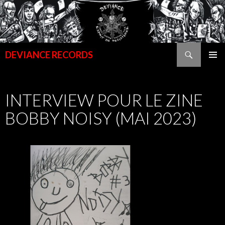
Recherche
DEVIANCE RECORDS
ALLER
MENU
AU
PRINCI
CONTENU
INTERVIEW POUR LE ZINE
PRINCIPAL
BOBBY NOISY (MAI 2023)