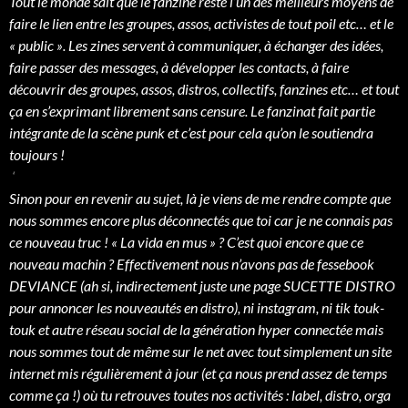
Tout le monde sait que le fanzine reste l’un des meilleurs moyens de
faire le lien entre les groupes, assos, activistes de tout poil etc… et le
« public »
. Les zines servent à communiquer, à échanger des idées,
faire passer des messages, à développer les contacts, à faire
découvrir des groupes, assos, distros, collectifs, fanzines etc… et tout
ça en s’exprimant librement sans censure. Le fanzinat fait partie
intégrante de la scène punk et c’est pour cela qu’on le soutiendra
toujours !
‘
Sinon pour en revenir au sujet,
là je viens de me rendre compte que
nous sommes encore plus déconnectés que toi car je ne connais pas
ce nouveau truc ! « La vida en mus » ? C’est quoi encore que ce
nouveau machin ? Effectivement nous n’avons pas de fessebook
DEVIANCE (ah si, indirectement juste une page SUCETTE DISTRO
pour annoncer les nouveautés en distro), ni instagram, ni tik touk-
touk et autre réseau social de la génération hyper connectée mais
nous sommes tout de même sur le net avec tout simplement un site
internet mis régulièrement à jour (et ça nous prend assez de temps
comme ça !) où tu retrouves toutes nos activités : label, distro, orga