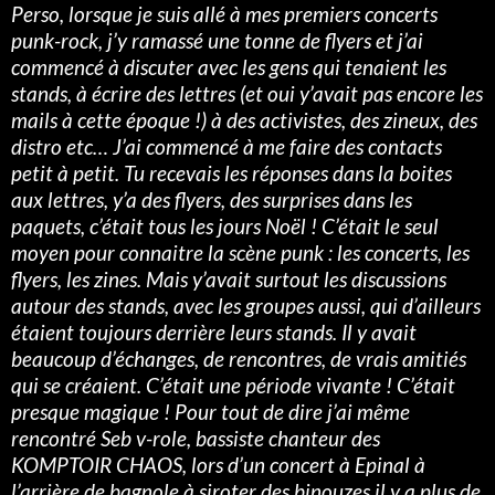
Perso, lorsque je suis allé à mes premiers concerts
punk-rock, j’y ramassé une tonne de flyers et j’ai
commencé à discuter avec les gens qui tenaient les
stands, à écrire des lettres (et oui y’avait pas encore les
mails à cette époque !) à des activistes, des zineux, des
distro etc… J’ai commencé à me faire des contacts
petit à petit. Tu recevais les réponses dans la boites
aux lettres, y’a des flyers, des surprises dans les
paquets, c’était tous les jours Noël ! C’était le seul
moyen pour connaitre la scène punk : les concerts, les
flyers, les zines. Mais y’avait surtout les discussions
autour des stands, avec les groupes aussi, qui d’ailleurs
étaient toujours derrière leurs stands. Il y avait
beaucoup d’échanges, de rencontres, de vrais amitiés
qui se créaient. C’était une période vivante ! C’était
presque magique ! Pour tout de dire j’ai même
rencontré Seb v-role, bassiste chanteur des
KOMPTOIR CHAOS, lors d’un concert à Epinal à
l’arrière de bagnole à siroter des binouzes il y a plus de