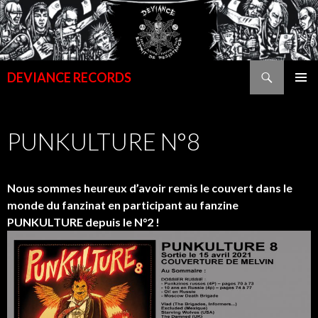
Recherche
DEVIANCE RECORDS
ALLER
MENU
AU
PRINCI
CONTENU
PUNKULTURE N°8
PRINCIPAL
Nous sommes heureux d’avoir remis le couvert dans le
monde du fanzinat en participant au fanzine
PUNKULTURE depuis le N°2 !