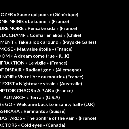
ZER « Sauve qui punk » (Générique)
NE INFINIE « Le tunnel » (France)
RE NOIRE « Pencake sida » (France)
DUCHAMP « Confiar en elios » (Chilie)
ENT « Take a look around » (Pays de Galles)
OSE « Mauvaise étoile » (France)
OM « A dream come true » (U.K)
NFRAKTION « Le vigile » (France)
F DISPAIR « Radiant god » (Allemagne)
NOIR « Vivre libre ou mourir » (France)
EXIST « Nightmare strain » (Australie)
PTOIR CHAOS « A.P.AB » (France)
AUTARCH « Terra » (U.S.A)
GO « Welcome back to insanity hall » (U.K)
ASHKARA « Remnants » (Suisse)
TARDS « The bonfire of the vain » (France)
ACTORS « Cold eyes » (Canada)