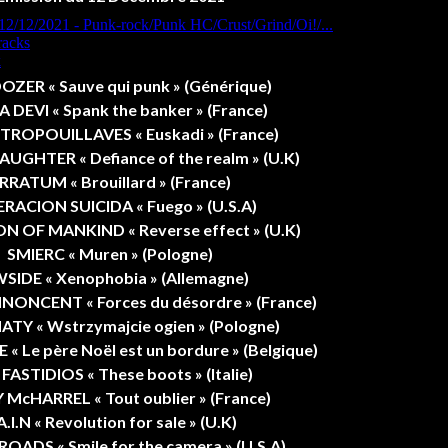
ZER « Sauve qui punk » (Générique)
DEVI « Spank the banker » (France)
TROPOUILLAVES « Euskadi » (France)
UGHTER « Defiance of the realm » (U.K)
RRATUM « Brouillard » (France)
RACION SUICIDA « Fuego » (U.S.A)
N OF MANKIND « Reverse effect » (U.K)
SMIERC « Muren » (Pologne)
SIDE « Xenophobia » (Allemagne)
NNONCENT « Forces du désordre » (France)
Y « Wstrzymajcie ogien » (Pologne)
« Le père Noël est un bordure » (Belgique)
FASTIDIOS « These boots » (Italie)
McHARREL « Tout oublier » (France)
A.I.N « Revolution for sale » (U.K)
ADS « Smile for the camera » (U.S.A)