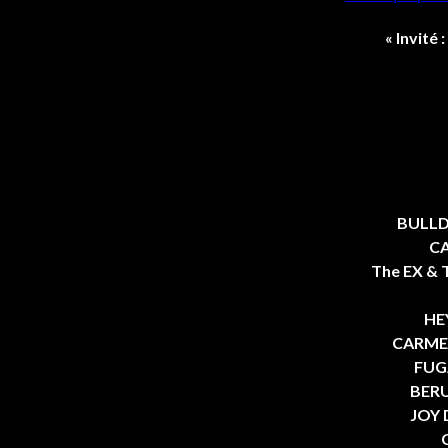
« Invité
BULLDO
CA
The EX & 
HEY
CARMEN
FUGA
BERUR
JOY D