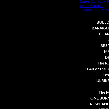
BULLDO
BARAKA F
CHARG
BEST
MA
DH
The R
FEAR of the K
Les
ULRIKE
The M
ONE BURNI
RESPLANDO