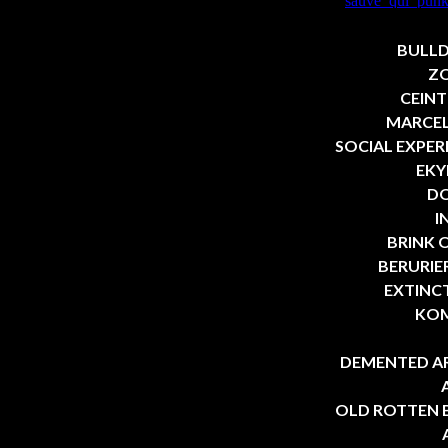
BULLDO
ZO
CEINTU
MARCEL 
SOCIAL EXPERIM
EKYM
DO
I
BRINK O
BERURIER 
EXTINCT 
KOM
DEMENTED ARE 
OLD ROTTEN BAS