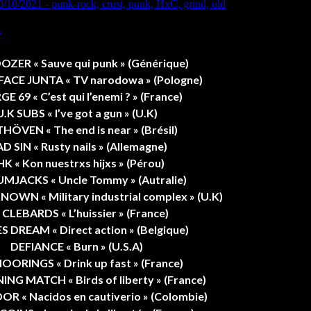
ZER « Sauve qui punk » (Générique)
ACE JUNTA « TV narodowa » (Pologne)
E 69 « C’est qui l’enemi ? » (France)
U.K SUBS « I’ve got a gun » (U.K)
HÖVEN « The end is near » (Brésil)
D SIN « Rusty nails » (Allemagne)
K « Kon nuestrxs hijxs » (Pérou)
UMJACKS « Uncle Tommy » (Autralie)
NOWN « Military industrial complex » (U.K)
 CLEBARDS « L’huissier » (France)
S DREAM « Direct action » (Belgique)
DEFIANCE « Burn » (U.S.A)
OORINGS « Drink up fast » (France)
NG MATCH « Birds of liberty » (France)
R « Nacidos en cautiverio » (Colombie)