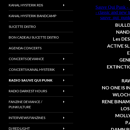
KANAL HYSTERIK RDS
KANAL HYSTERIK BANDCAMP
BULLDO
SUCETTE DISTRO
NANDA 
BON CADEAU SUCETTE DISTRO
Les DES
ACTIVE SLA
AGENDA CONCERTS
E
CONCERTS DEVIANCE
GENE
EXTINCTIO
CONCERTS KANAL HYSTERIK
RAW
RADIO SAUVE QUI PUNK
NO ONE IS I
RADIO DARKEST HOURS
WLOCHAT
RENE BINAME 
FANZINE DEVIANCE /
PUNKULTURE
LOS 
MOLLY 
INTERVIEWS FANZINES
P.
DJ RED LIGHT
DAMN BRO