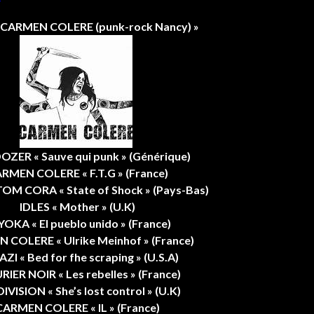
 : CARMEN COLERE (punk-rock Nancy) »
ZER « Sauve qui punk » (Générique)
RMEN COLERE « F.T.G » (France)
TOM CORA « State of Shock » (Pays-Bas)
IDLES « Mother » (U.K)
OKA « El pueblo unido » (France)
 COLERE « Ulrike Meinhof » (France)
ZI « Bed for fhe scraping » (U.S.A)
IER NOIR « Les rebelles » (France)
IVISION « She’s lost control » (U.K)
CARMEN COLERE « IL » (France)