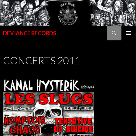
Recherche
DEVIANCE RECORDS
ALLER
MENU
AU
PRINCI
CONTENU
CONCERTS 2011
PRINCIPAL