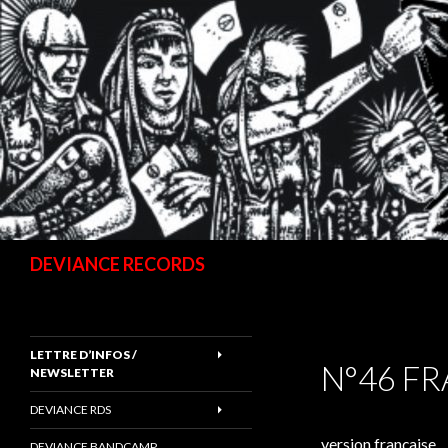
Recherche
DEVIANCE RECORDS
LETTRE D’INFOS /
N°46 FR
NEWSLETTER
DEVIANCE RDS
version française
DEVIANCE BANDCAMP