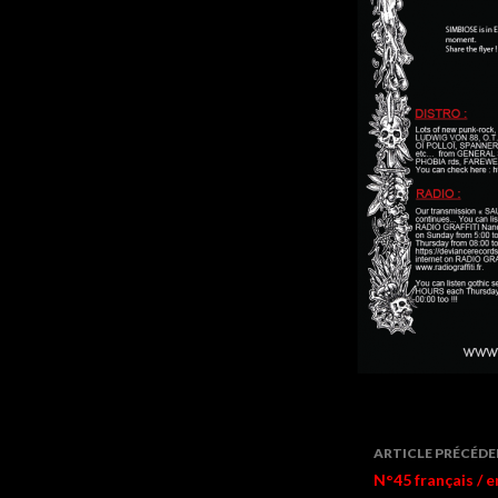
Navigati
ARTICLE PRÉCÉD
de
N°45 français / e