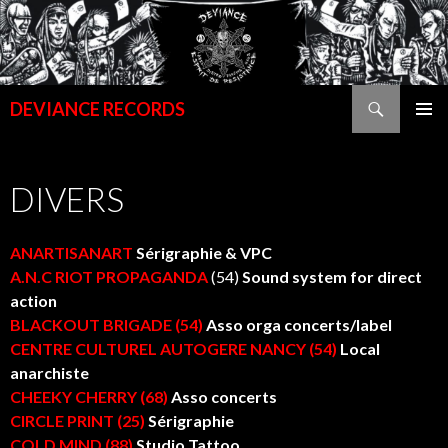
Recherche
DEVIANCE RECORDS
ALLER
MENU
AU
PRINCI
CONTENU
DIVERS
PRINCIPAL
ANARTISANART
Sérigraphie & VPC
A.N.C RIOT PROPAGANDA
(54)
Sound system for direct
action
BLACKOUT BRIGADE (54)
Asso orga concerts/label
CENTRE CULTUREL AUTOGERE NANCY (54)
Local
anarchiste
CHEEKY CHERRY (68)
Asso concerts
CIRCLE PRINT (25)
Sérigraphie
COLD MIND (88)
Studio Tattoo