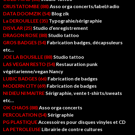
CRUSTATOMBE (88)
Asso orga concerts/label/radio
DATA DOOMZIK (54)
Blog zik
La DEROUILLEE (35)
Typograhie/sérigraphie
DISVLAR (25)
Studio d’enregistrement
DRAGON ROSE (88)
Studio tattoo
GROS BADGES (54)
Fabrication badges, décapsuleurs
etc…
JOE LA BOUSILLE (88)
Studio tattoo
LAS VEGAN RESTO (54)
Restauration punk
végétarienne/vegan Nancy
LUBIC BADGES (66)
Fabrication de badges
MODERN CITY (69)
Fabrication de badges
NI DIEU NI MAITRE
Sérigraphie, vente t-shirts/sweats
etc…
OK CHAOS (88)
Asso orga concerts
PERCOLATION (54)
Sérigraphie
PG PLASTIQUE
Accessoires pour disques vinyles et CD
LA PETROLEUSE
Librairie de contre cultures