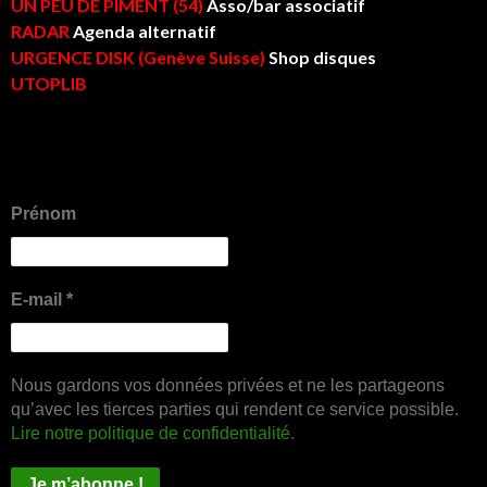
UN PEU DE PIMENT (54)
Asso/bar associatif
RADAR
Agenda alternatif
URGENCE DISK (Genève Suisse)
Shop disques
UTOPLIB
Prénom
E-mail
*
Nous gardons vos données privées et ne les partageons
qu’avec les tierces parties qui rendent ce service possible.
Lire notre politique de confidentialité.