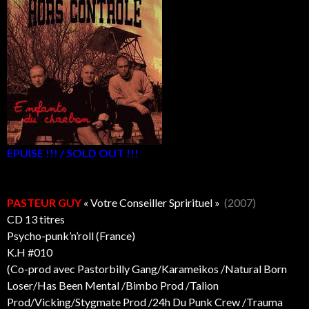
EPUISE !!! / SOLD OUT !!!
PASTEUR GUY
« Votre Conseiller Sprirituel »
(2007)
CD 13 titres
Psycho-punk’n’roll (France)
K.H #010
(Co-prod avec Pastorbilly Gang/‎Karameikos /Natural Born
Loser/Has Been Mental ‎/Bimbo Prod /Talion
Prod/Vicking/Stygmate Prod /24h Du Punk Crew /Trauma