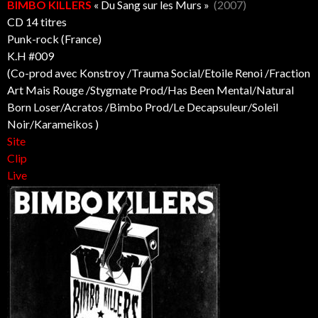
BIMBO KILLERS
« Du Sang sur les Murs »
(2007)
CD 14 titres
Punk-rock (France)
K.H #009
(Co-prod avec Konstroy /Trauma Social‎/Etoile Renoi /Fraction
Art Mais Rouge /Stygmate Prod/Has Been Mental/Natural
Born Loser/Acratos /Bimbo Prod/Le Decapsuleur/Soleil
Noir/Karameikos )
Site
Clip
Live