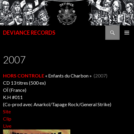
Recherche
DEVIANCE RECORDS
ALLER
MENU
AU
PRINCI
CONTENU
2007
PRINCIPAL
HORS CONTROLE
« Enfants du Charbon »
(2007)
CD 13 titres (500 ex)
OÏ (France)
K.H #011
(Co-prod avec Anarkoï/Tapage Rock/General Strike)
Site
Clip
Live