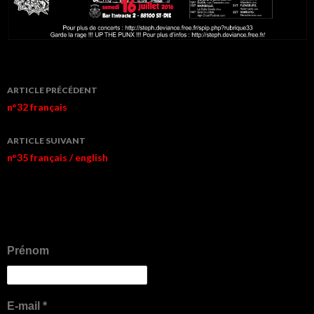
Navigation
ARTICLE PRÉCÉDENT
de
n°32 français
l’article
ARTICLE SUIVANT
n°35 français / english
Prénom
E-mail
*